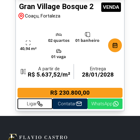
Gran Village Bosque 2
VENDA
Coaçu, Fortaleza
02 quartos
01 banheiro
40,94 m²
01 vaga
A partir de
Entrega
R$ 5.637,52/m²
28/01/2028
R$ 230.800,00
Ligar
Contatar
WhatsApp