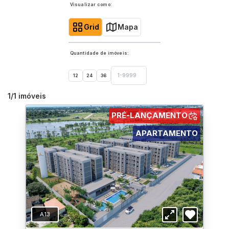
Visualizar como:
Grid
Mapa
Quantidade de imóveis:
12
24
36
1
/
1
imóveis
PRÉ-LANÇAMENTO
APARTAMENTO
A13