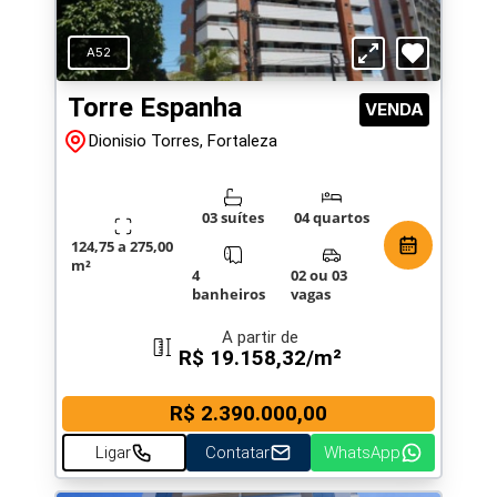
A52
Torre Espanha
VENDA
Dionisio Torres, Fortaleza
03 suítes
04 quartos
124,75 a 275,00
m²
4
02 ou 03
banheiros
vagas
A partir de
R$ 19.158,32/m²
R$ 2.390.000,00
Ligar
Contatar
WhatsApp