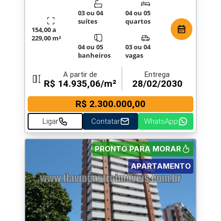
03 ou 04
04 ou 05
suítes
quartos
154,00 a
229,00 m²
04 ou 05
03 ou 04
banheiros
vagas
A partir de
Entrega
R$ 14.935,06/m²
28/02/2030
R$ 2.300.000,00
Ligar
Contatar
WhatsApp
PRONTO PARA MORAR
APARTAMENTO