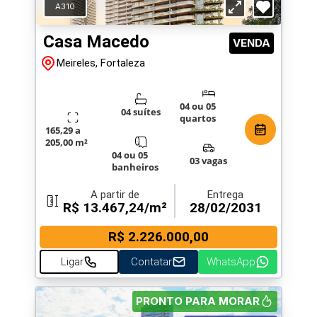
A310
Casa Macedo
VENDA
Meireles, Fortaleza
04 ou 05
04 suítes
quartos
165,29 a
205,00 m²
04 ou 05
03 vagas
banheiros
A partir de
Entrega
R$ 13.467,24/m²
28/02/2031
R$ 2.226.000,00
Ligar
Contatar
WhatsApp
PRONTO PARA MORAR