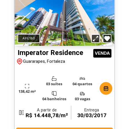
APE180
Imperator Residence
VENDA
Guararapes, Fortaleza
03 suítes
04 quartos
138,42 m²
04 banheiros
03 vagas
A partir de
Entrega
R$ 14.448,78/m²
30/03/2017