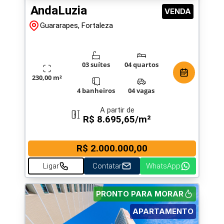
AndaLuzia
VENDA
Guararapes, Fortaleza
03 suítes
04 quartos
230,00 m²
4 banheiros
04 vagas
A partir de
R$ 8.695,65/m²
R$ 2.000.000,00
Ligar
Contatar
WhatsApp
PRONTO PARA MORAR
APARTAMENTO