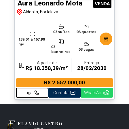
Aura Leonardo Mota
VENDA
Aldeota, Fortaleza
03 suítes
03 quartos
139,01 a 167,90
m²
03
03 vagas
banheiros
A partir de
Entrega
R$ 18.358,39/m²
28/02/2030
R$ 2.552.000,00
Ligar
Contatar
WhatsApp