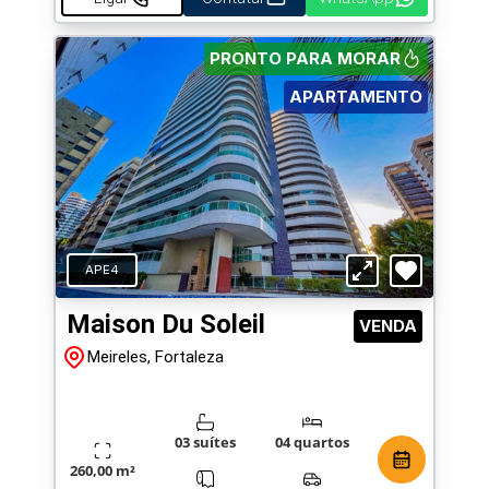
PRONTO PARA MORAR
APARTAMENTO
APE4
Maison Du Soleil
VENDA
Meireles, Fortaleza
03 suítes
04 quartos
260,00 m²