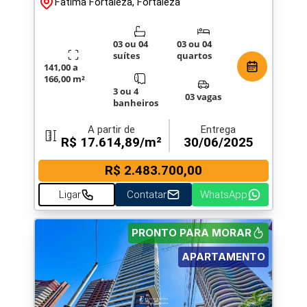
Fatima Fortaleza, Fortaleza
03 ou 04
03 ou 04
suítes
quartos
141,00 a
166,00 m²
3 ou 4
03 vagas
banheiros
A partir de
Entrega
R$ 17.614,89/m²
30/06/2025
R$ 2.483.700,00
Ligar
Contatar
WhatsApp
PRONTO PARA MORAR
APARTAMENTO