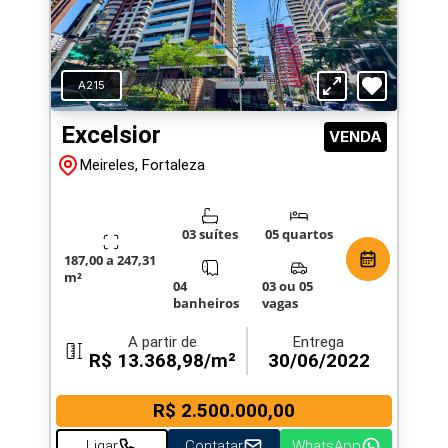
A215
Excelsior
VENDA
Meireles, Fortaleza
03 suítes
05 quartos
187,00 a 247,31
m²
04
03 ou 05
banheiros
vagas
A partir de
Entrega
R$ 13.368,98/m²
30/06/2022
R$ 2.500.000,00
Ligar
Contatar
WhatsApp