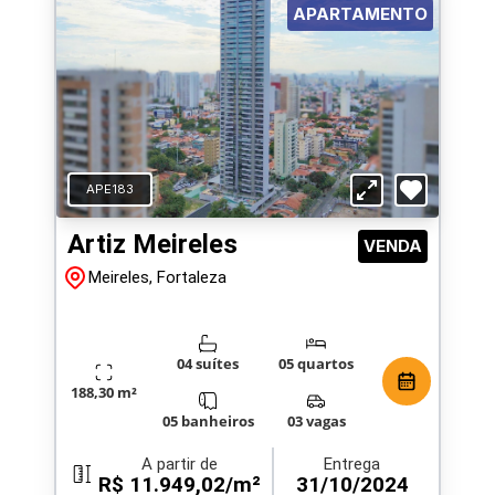
APARTAMENTO
APE183
Artiz Meireles
VENDA
Meireles, Fortaleza
04 suítes
05 quartos
188,30 m²
05 banheiros
03 vagas
A partir de
Entrega
R$ 11.949,02/m²
31/10/2024