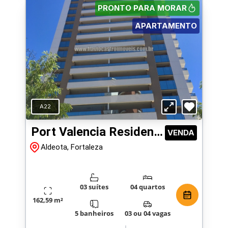
PRONTO PARA MORAR
APARTAMENTO
A22
Port Valencia Residence
VENDA
Aldeota, Fortaleza
03 suítes
04 quartos
162,59 m²
5 banheiros
03 ou 04 vagas