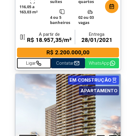
suítes
quartos
116,05 a
163,03 m²
4 ou 5
02 ou 03
banheiros
vagas
A partir de
Entrega
R$ 18.957,35/m²
28/01/2021
R$ 2.200.000,00
Ligar
Contatar
WhatsApp
EM CONSTRUÇÃO
APARTAMENTO