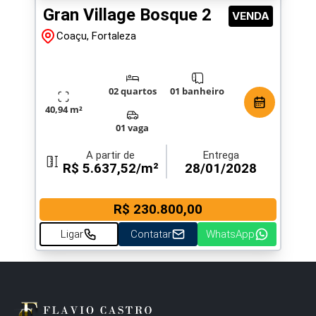
Gran Village Bosque 2
VENDA
Coaçu, Fortaleza
02 quartos
01 banheiro
40,94 m²
01 vaga
A partir de
Entrega
R$ 5.637,52/m²
28/01/2028
R$ 230.800,00
Ligar
Contatar
WhatsApp