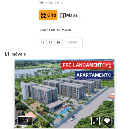
Visualizar como:
Grid
Mapa
Quantidade de imóveis:
12
24
36
1
/
1
imóveis
PRÉ-LANÇAMENTO
APARTAMENTO
A13