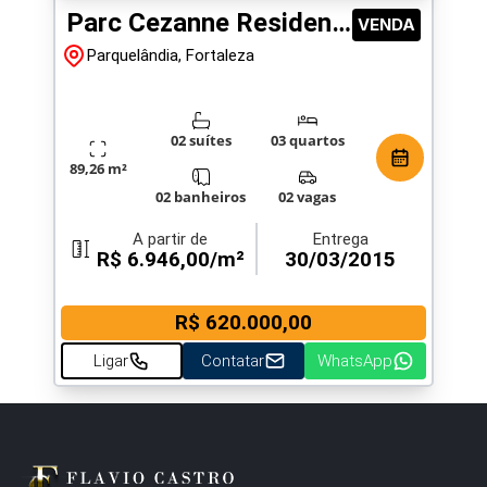
Parc Cezanne Residence
VENDA
Parquelândia, Fortaleza
02 suítes
03 quartos
89,26 m²
02 banheiros
02 vagas
A partir de
Entrega
R$ 6.946,00/m²
30/03/2015
R$ 620.000,00
Ligar
Contatar
WhatsApp