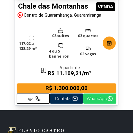
Chale das Montanhas
VENDA
Centro de Guaramiranga, Guaramiranga
03 suítes
03 quartos
117,02 a
138,29 m²
4 ou 5
02 vagas
banheiros
A partir de
R$ 11.109,21/m²
R$ 1.300.000,00
Ligar
Contatar
WhatsApp