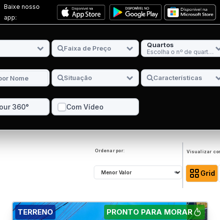
Baixe nosso
app:
Quartos
Escolha o nº de quartos
our 360°
Com Vídeo
Ordenar por:
Visualizar co
Grid
TERRENO
PRONTO PARA MORAR