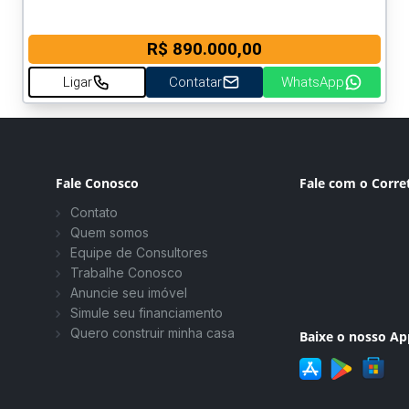
R$ 890.000,00
Ligar
Contatar
WhatsApp
Fale Conosco
Fale com o Corre
Contato
Quem somos
Equipe de Consultores
Trabalhe Conosco
Anuncie seu imóvel
Simule seu financiamento
Quero construir minha casa
Baixe o nosso Ap