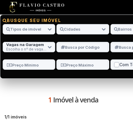
BUSQUE SEU IMÓVEL
Vagas na Garagem
Escolha o nº de vagas na garagem
Com T
1
Imóvel à venda
1
/
1
imóveis