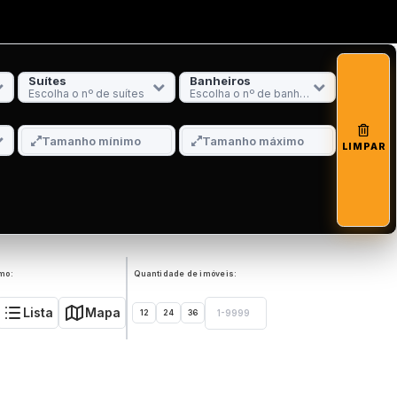
Suítes
Banheiros
Escolha o nº de suítes
Escolha o nº de banheiros
LIMPAR
mo:
Quantidade de imóveis:
Lista
Mapa
12
24
36